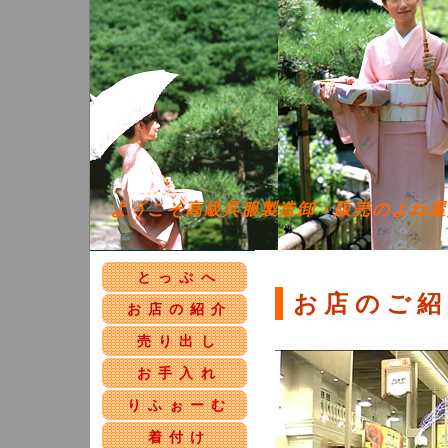
ようこそ高級呉服製造卸・販売のよね屋
とっぷへ
お店のご紹
お店の紹介
売り出し
お手入れ
りふぉーむ
着付け