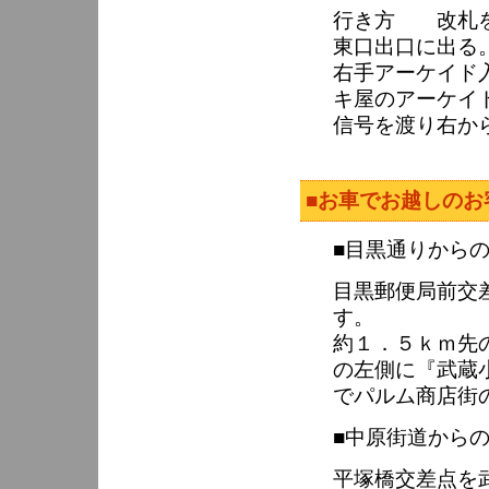
行き方 改札を
東口出口に出る
右手アーケイド
キ屋のアーケイ
信号を渡り右か
■お車でお越しのお
■目黒通りから
目黒郵便局前交
す。
約１．５ｋｍ先
の左側に『武蔵
でパルム商店街
■中原街道から
平塚橋交差点を